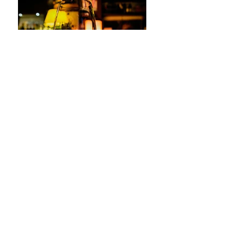
Osteria dell'Arco
Artigiane del gusto e dell'attenzione a Roma.
Professionalità e passione nella cucina, nei vini,
nell'accoglienza.
Al femminile.
L'OSTERIA DELL'ARCO IN ESTATE
È APERTA TUTTI I GIORNI,
[DAL 20/07 AL 06/09]