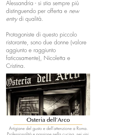
Alessandria - si stia sempre più
distinguendo per offerta e
new
entry
di qualità.
Protagoniste di questo piccolo
ristorante, sono due donne (valore
aggiunto e raggiunto
faticosamente), Nicoletta e
Cristina.
Osteria dell'Arco
Artigiane del gusto e dell'attenzione a Roma.
Professionalità e passione nella cucina, nei vini,