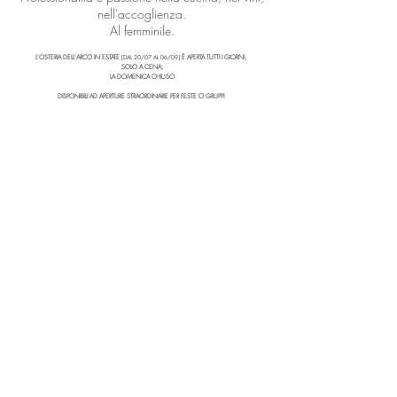
nell'accoglienza.
Al femminile.
L'OSTERIA DELL'ARCO IN ESTATE
È APERTA TUTTI I GIORNI,
[DAL 20/07 AL 06/09]
SOLO A CENA;
LA DOMENICA CHIUSO
DISPONIBILI AD APERTURE STRAORDINARIE PER FESTE O GRUPPI