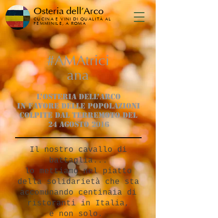
Osteria dell'Arco
CUCINA E VINI DI QUALITÀ AL
FEMMINILE, A ROMA
#AMAtrici
ana
L’OSTERIA DELL’ARCO
in favore delle popolazioni
colpite dal terremoto del
24 agosto 2016
Il nostro cavallo di
battaglia...
lo mettiamo nel piatto
della solidarietà che sta
accomunando centinaia di
ristoranti in Italia,
e non solo.