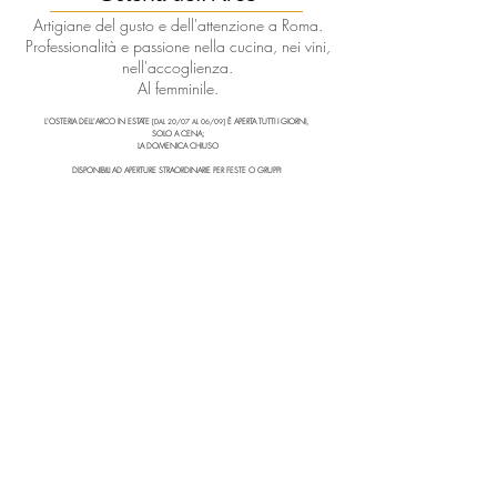
Artigiane del gusto e dell'attenzione a Roma.
Professionalità e passione nella cucina, nei vini,
nell'accoglienza.
Al femminile.
L'OSTERIA DELL'ARCO IN ESTATE
È APERTA TUTTI I GIORNI,
[DAL 20/07 AL 06/09]
SOLO A CENA;
LA DOMENICA CHIUSO
DISPONIBILI AD APERTURE STRAORDINARIE PER FESTE O GRUPPI